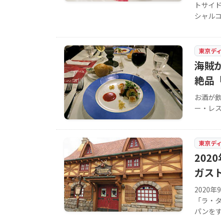
トサイ
シャル
東京デ
海賊
絶品
お酒が
ー・レス
東京デ
202
ガス
2020
「ラ・
パンを