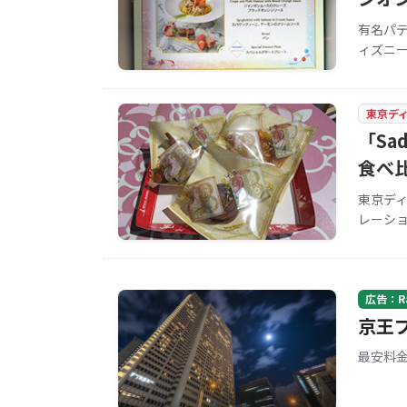
有名パ
ィズニ
東京デ
「Sa
食べ比
東京デ
レーシ
広告：Rak
京王
最安料