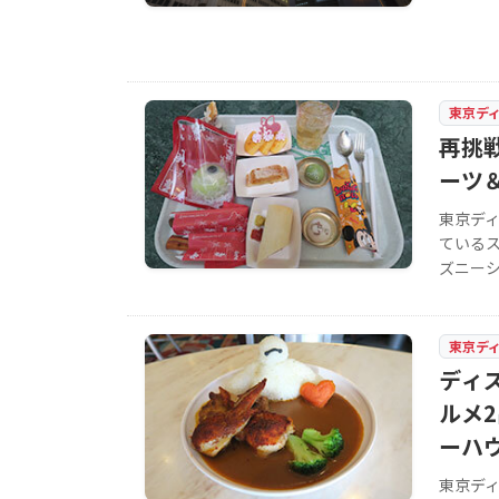
東京デ
再挑
ーツ
東京デ
ている
ズニー
東京デ
ディ
ルメ2
ーハ
東京デ