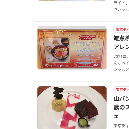
ライド
ペシャ
東京デ
雑煮
アレ
2021
んなベ
シャル
東京デ
山パ
獣のス
ェ
東京デ