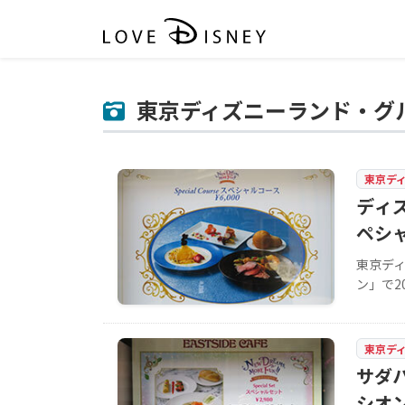
東京ディズニーランド・グ
東京デ
ディ
ペシャ
東京デ
ン」で2
東京デ
サダ
シオン