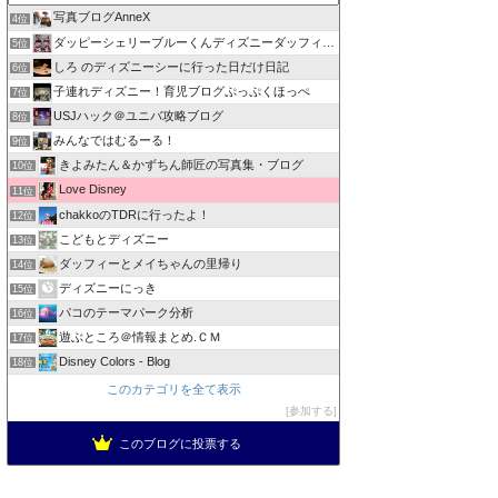
写真ブログAnneX
4位
ダッピーシェリーブルーくんディズニーダッフィーバラhappy
5位
しろ のディズニーシーに行った日だけ日記
6位
子連れディズニー！育児ブログぷっぷくほっぺ
7位
USJハック＠ユニバ攻略ブログ
8位
みんなではむるーる！
9位
きよみたん＆かずちん師匠の写真集・ブログ
10位
Love Disney
11位
chakkoのTDRに行ったよ！
12位
こどもとディズニー
13位
ダッフィーとメイちゃんの里帰り
14位
ディズニーにっき
15位
パコのテーマパーク分析
16位
遊ぶところ＠情報まとめ.ＣＭ
17位
Disney Colors - Blog
18位
このカテゴリを全て表示
参加する
このブログに投票する