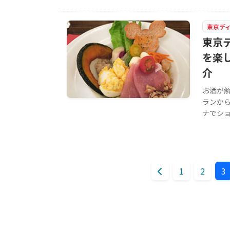
東京デ
東京
を楽
介
お酒が
ランか
ナでシ
1
2
3