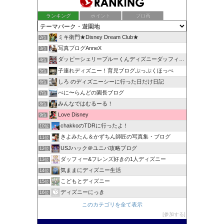
ランキング
ポイント
ブロ画
ミキ衛門★Disney Dream Club★
2位
写真ブログAnneX
3位
ダッピーシェリーブルーくんディズニーダッフィーバラhappy
4位
子連れディズニー！育児ブログぷっぷくほっぺ
5位
しろ のディズニーシーに行った日だけ日記
6位
べに〜らんどの園長ブログ
7位
みんなではむるーる！
8位
Love Disney
9位
chakkoのTDRに行ったよ！
10位
きよみたん＆かずちん師匠の写真集・ブログ
11位
USJハック＠ユニバ攻略ブログ
12位
ダッフィー&フレンズ好きの1人ディズニー
13位
気ままにディズニー生活
14位
こどもとディズニー
15位
ディズニーにっき
16位
このカテゴリを全て表示
参加する