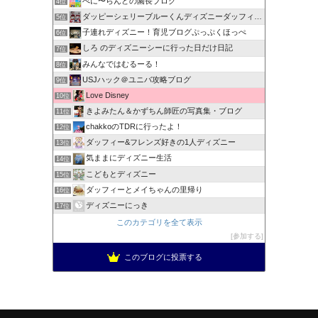
べに〜らんどの園長ブログ
4位
ダッピーシェリーブルーくんディズニーダッフィーバラhappy
5位
子連れディズニー！育児ブログぷっぷくほっぺ
6位
しろ のディズニーシーに行った日だけ日記
7位
みんなではむるーる！
8位
USJハック＠ユニバ攻略ブログ
9位
Love Disney
10位
きよみたん＆かずちん師匠の写真集・ブログ
11位
chakkoのTDRに行ったよ！
12位
ダッフィー&フレンズ好きの1人ディズニー
13位
気ままにディズニー生活
14位
こどもとディズニー
15位
ダッフィーとメイちゃんの里帰り
16位
ディズニーにっき
17位
このカテゴリを全て表示
参加する
このブログに投票する