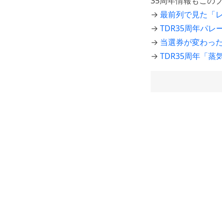
35周年情報もこの
→
最前列で見た「
→
TDR35周年パ
→
当選券が変わった「Ce
→
TDR35周年「