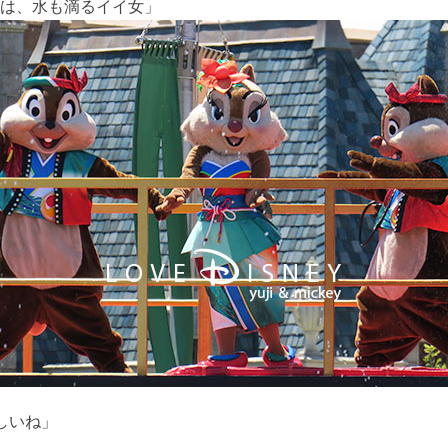
は、水も滴るイイ女」
しいね」