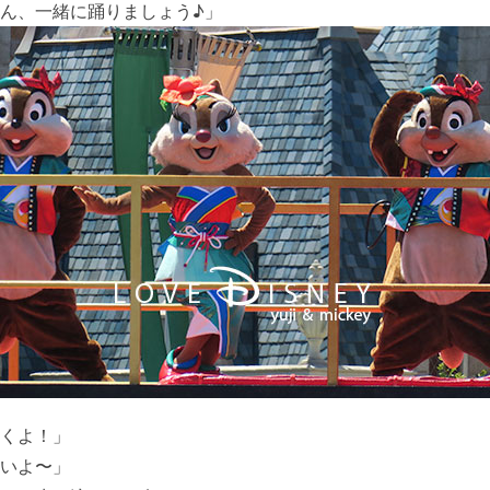
ん、一緒に踊りましょう♪」
くよ！」
いよ〜」