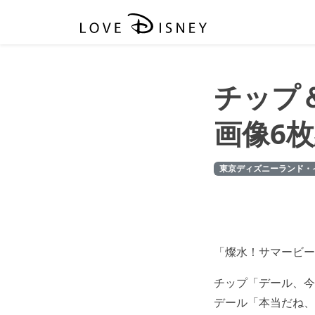
チップ
画像6
東京ディズニーランド・
「燦水！サマービー
チップ「デール、今
デール「本当だね、