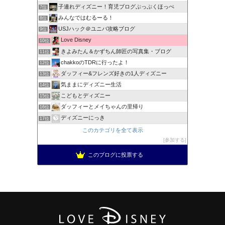
子連れディズニー！育児ブログぷっぷくほっぺ
7位
みんなではむるーる！
8位
USJハック＠ユニバ攻略ブログ
9位
Love Disney
10位
きよみたん＆かずちん師匠の写真集・ブログ
11位
chakkoのTDRに行ったよ！
12位
ダッフィー&フレンズ好きの1人ディズニー
13位
気ままにディズニー生活
14位
こどもとディズニー
15位
ダッフィーとメイちゃんの里帰り
16位
ディズニーにっき
17位
このカテゴリを全て表示
参加する
このブログに投票する