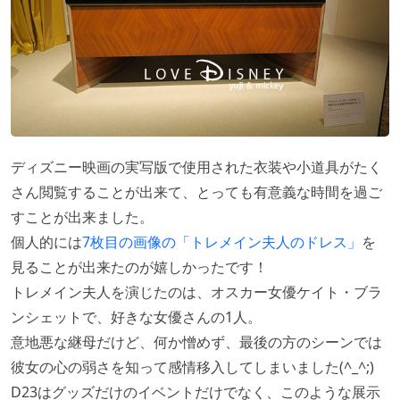
ディズニー映画の実写版で使用された衣装や小道具がたく
さん閲覧することが出来て、とっても有意義な時間を過ご
すことが出来ました。
個人的には
7枚目の画像の「トレメイン夫人のドレス」
を
見ることが出来たのが嬉しかったです！
トレメイン夫人を演じたのは、オスカー女優ケイト・ブラ
ンシェットで、好きな女優さんの1人。
意地悪な継母だけど、何か憎めず、最後の方のシーンでは
彼女の心の弱さを知って感情移入してしまいました(^_^;)
D23はグッズだけのイベントだけでなく、このような展示