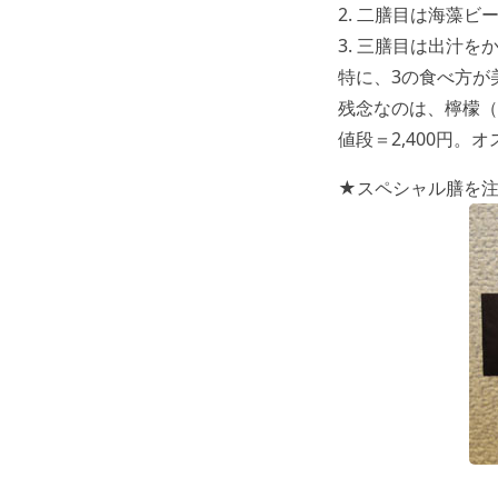
2. 二膳目は海藻
3. 三膳目は出汁
特に、3の食べ方が美
残念なのは、檸檬（
値段＝2,400円。
★スペシャル膳を