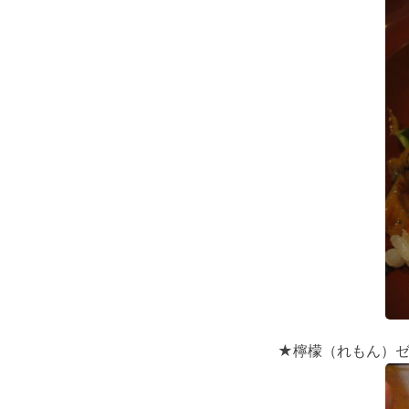
★檸檬（れもん）