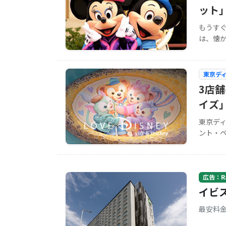
ット
もうす
は、懐か
東京デ
3店
イズ
東京デ
ント・ペ
広告：Rak
イビ
最安料