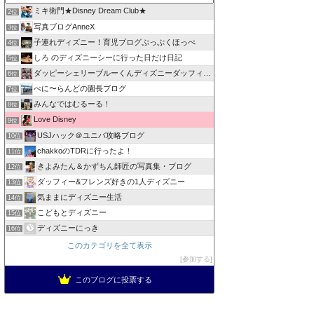
ミキ衛門★Disney Dream Club★
2位
写真ブログAnneX
3位
子連れディズニー！育児ブログぷっぷくほっぺ
4位
しろ のディズニーシーに行った日だけ日記
5位
ダッピーシェリーブルーくんディズニーダッフィーバラhappy
6位
べに〜らんどの園長ブログ
7位
みんなではむるーる！
8位
Love Disney
9位
USJハック＠ユニバ攻略ブログ
10位
chakkoのTDRに行ったよ！
11位
きよみたん＆かずちん師匠の写真集・ブログ
12位
ダッフィー&フレンズ好きの1人ディズニー
13位
気ままにディズニー生活
14位
こどもとディズニー
15位
ディズニーにっき
16位
このカテゴリを全て表示
参加する
このブログに投票する