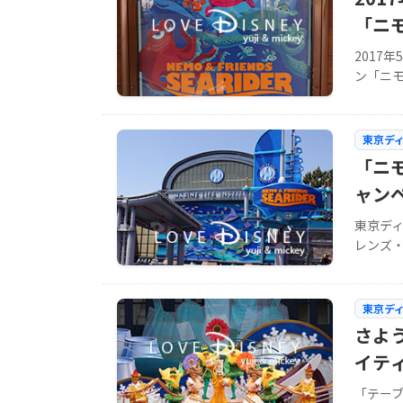
「ニ
2017
ン「ニモ&
東京デ
「ニ
ャン
東京デ
レンズ・
東京デ
さよ
イテ
「テーブ