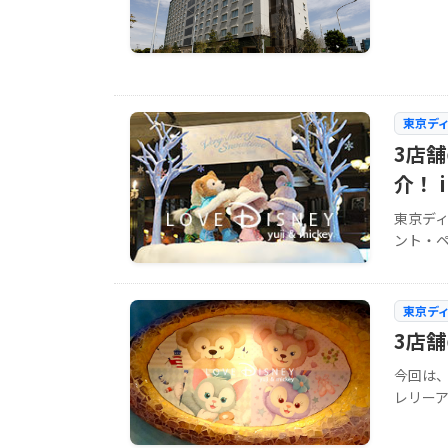
東京デ
3店
介！ i
東京デ
ント・ペ
東京デ
3店
今回は
レリーア