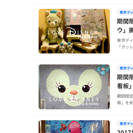
東京デ
期間限
ウ」画
東京デ
「ガッレ
東京デ
期間
看板
期間限
板」を紹
東京デ
201