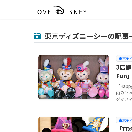
東京ディズニーシーの記事
東京デ
3店舗の
Fun
「Hap
内の3
ダッフ
東京デ
「T