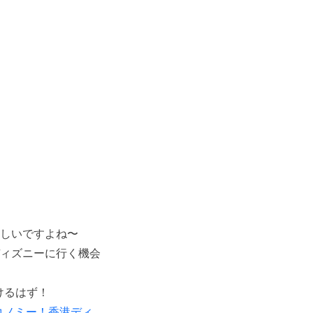
☆
しいですよね〜
ィズニーに行く機会
けるはず！
コノミー！香港ディ