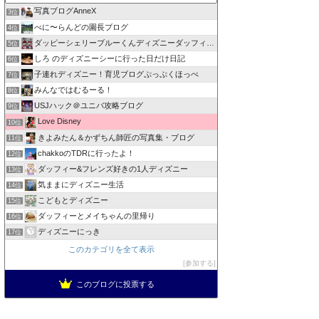
写真ブログAnneX
3位
べに〜らんどの園長ブログ
4位
ダッピーシェリーブルーくんディズニーダッフィーバラhappy
5位
しろ のディズニーシーに行った日だけ日記
6位
子連れディズニー！育児ブログぷっぷくほっぺ
7位
みんなではむるーる！
8位
USJハック＠ユニバ攻略ブログ
9位
Love Disney
10位
きよみたん＆かずちん師匠の写真集・ブログ
11位
chakkoのTDRに行ったよ！
12位
ダッフィー&フレンズ好きの1人ディズニー
13位
気ままにディズニー生活
14位
こどもとディズニー
15位
ダッフィーとメイちゃんの里帰り
16位
ディズニーにっき
17位
このカテゴリを全て表示
参加する
このブログに投票する