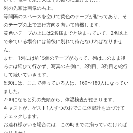
列の先頭は画像の右上。
等間隔のスペースを空けて黄色のテープが貼ってあり、そ
のテープの上で進行方向を向いて待機します。
黄色いテープの上には2名様までと決まっていて、2名以上
で来ている場合には前後に別れて待たなければなりませ
ん。
また、1列には約15個のテープがあって、列はこのまま後
ろには延びて行かず、写真の左側に、2列目、3列目と蛇行
して続いていきます。
6:30には、ここで待っている人は、160〜180人になってい
ました。
7:00になると列の先頭から、体温検査が始まります。
キャストが、ゲスト1人ずつのおでこに体温計を近づけて
チェックします。
お連れ様がいる場合には、この時までに揃っていなければ
なりません。