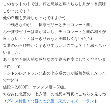
このセットの中では、鮪と烏賊と鶏のちらし丼が１番美味
しかったです！
他の料理も美味しかったですよ(^^)
１つ残念なのが、「抹茶ゼリーとチョコレート餅」。
ん〜抹茶ゼリーは味が薄いし、チョコレートと餅の相性が
良くない・・・はっきり言うと美味しくない(^_^;)
普通のわらび餅かくずきりでもいいのでは？！と思っちゃ
いました。
あくまでも個人的な感想なので参考程度にしてくださいま
せm(__)m
ランドのレストラン北斎の七夕膳の方が断然美味しかった
です(^^)
値段＝2,880円。オススメ度＝50点。
ちなみに北斎の「七夕膳」の感想＆写真はこちらを見てね
→
グルメ特集！北斎の七夕膳・東京ディズニーランド