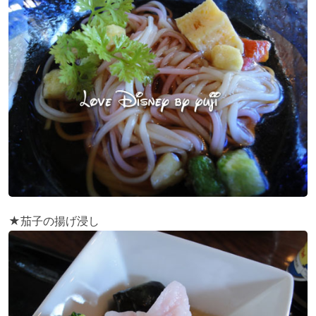
★茄子の揚げ浸し