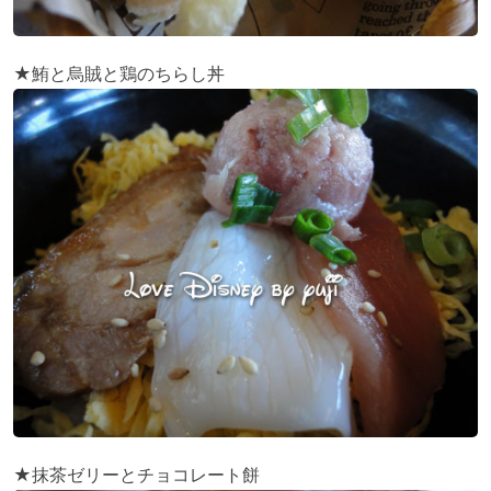
★鮪と烏賊と鶏のちらし丼
★抹茶ゼリーとチョコレート餅