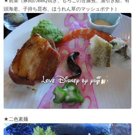
★前菜（豚肉のBBQ焼き、もろこの甘露煮、湯引き鱧、有
頭海老、子持ち昆布、ほうれん草のマッシュポテト）
★二色素麺