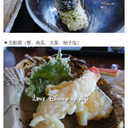
★天麩羅（蟹、南瓜、大葉、柚子塩）