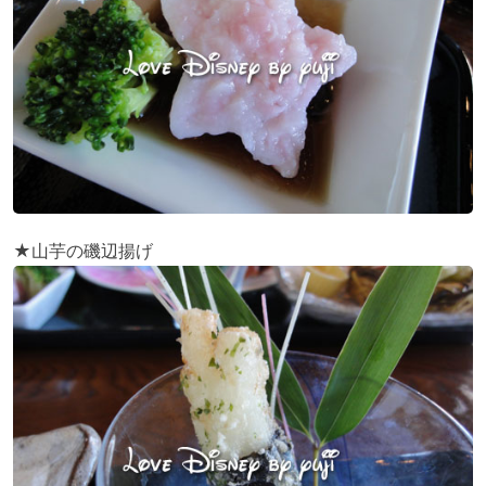
★山芋の磯辺揚げ