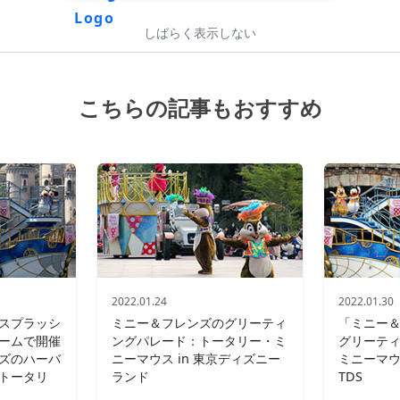
しばらく表示しない
こちらの記事もおすすめ
2022.01.24
2022.01.30
スプラッシ
ミニー＆フレンズのグリーティ
「ミニー
ームで開催
ングパレード：トータリー・ミ
グリーテ
ズのハーバ
ニーマウス in 東京ディズニー
ミニーマウ
トータリ
ランド
TDS