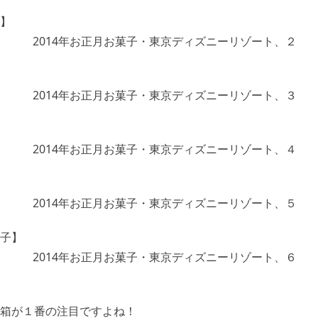
】
子】
箱が１番の注目ですよね！